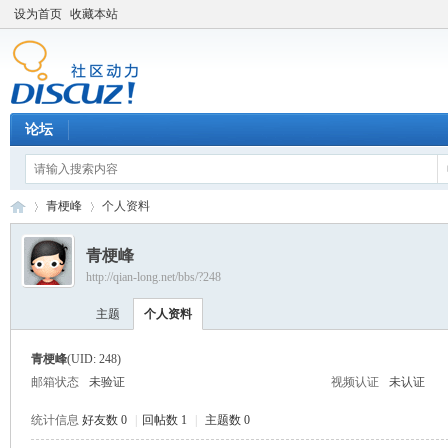
设为首页
收藏本站
论坛
青梗峰
个人资料
青梗峰
http://qian-long.net/bbs/?248
Di
›
›
主题
个人资料
青梗峰
(UID: 248)
邮箱状态
未验证
视频认证
未认证
统计信息
好友数 0
|
回帖数 1
|
主题数 0