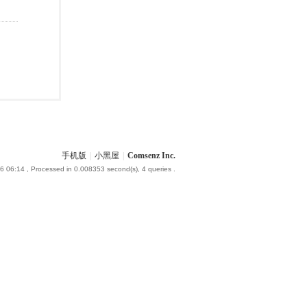
手机版
|
小黑屋
|
Comsenz Inc.
6 06:14
, Processed in 0.008353 second(s), 4 queries .