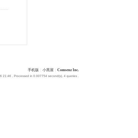
手机版
|
小黑屋
|
Comsenz Inc.
6 21:46
, Processed in 0.007754 second(s), 4 queries .