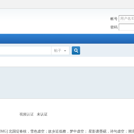
帐号
密码
帖子
搜
索
视频认证
未认证
hoto/bbs/qm030.jpg[/IMG] 北国绽春枝，雪色虚空；故乡近低檐，梦中虚空； 星影袭墨砚