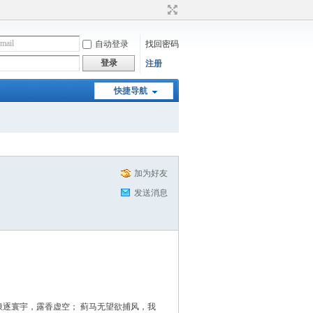
自动登录
找回密码
登录
注册
快捷导航
加为好友
发送消息
，诗句虚空；潮浪逐寰宇，露香虚空； 蓟马无望欲捕风，我