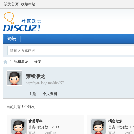
设为首页
收藏本站
论坛
雍和潜龙
好友
雍和潜龙
http://qian-long.net/bbs/?72
Di
›
›
主题
个人资料
当前共有
2
个好友
舍甫琴科
橘色敬多
贵宾 积分数: 12313
贵宾 积分数: 10
互动
|
收听TA
互动
|
收听T