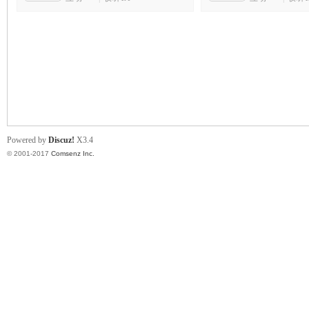
scu
Powered by
Discuz!
X3.4
© 2001-2017
Comsenz Inc.
z!
Bo