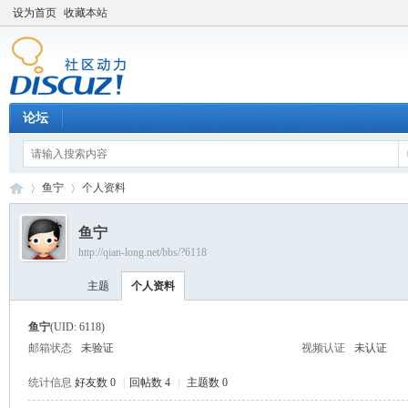
设为首页
收藏本站
论坛
鱼宁
个人资料
鱼宁
http://qian-long.net/bbs/?6118
Di
›
›
主题
个人资料
鱼宁
(UID: 6118)
邮箱状态
未验证
视频认证
未认证
统计信息
好友数 0
|
回帖数 4
|
主题数 0