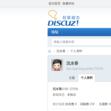
设为首页
收藏本站
论坛
沉水香
个人资料
沉水香
http://qian-long.net/bbs/?52559
Di
›
›
主题
个人资料
沉水香
(UID: 52559)
邮箱状态
未验证
统计信息
好友数 0
|
回帖数 210
|
主题数 11