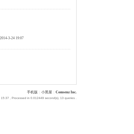
2014-3-24 19:07
手机版
|
小黑屋
|
Comsenz Inc.
 15:37
, Processed in 0.012449 second(s), 13 queries .