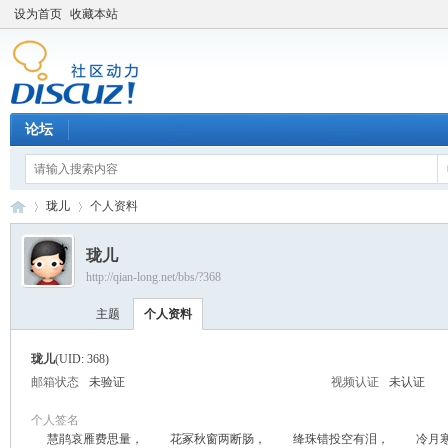
设为首页
收藏本站
论坛
珑儿
个人资料
珑儿
http://qian-long.net/bbs/?368
Di
›
›
主题
个人资料
珑儿
(UID: 368)
邮箱状态
未验证
视频认证
未认证
个人签名
慧鹃哀雁费思量， 花冢秋窗两断肠， 绛珠错投空有泪， 冷月寒