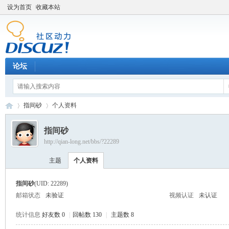
设为首页
收藏本站
论坛
指间砂
个人资料
指间砂
http://qian-long.net/bbs/?22289
Di
›
›
主题
个人资料
指间砂
(UID: 22289)
邮箱状态
未验证
视频认证
未认证
统计信息
好友数 0
|
回帖数 130
|
主题数 8