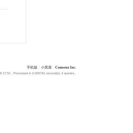
手机版
|
小黑屋
|
Comsenz Inc.
9 17:51
, Processed in 0.006791 second(s), 4 queries .