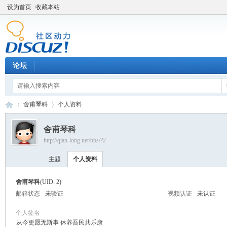
设为首页
收藏本站
论坛
舍甫琴科
个人资料
舍甫琴科
http://qian-long.net/bbs/?2
Di
›
›
主题
个人资料
舍甫琴科
(UID: 2)
邮箱状态
未验证
视频认证
未认证
个人签名
从今更愿无斯事 休养吾民共乐康