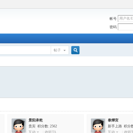
帐号
密码
帖子
搜
索
景阳承乾
泰燁宮
贵宾 积分数: 2562
新手上路 积分数:
互动
|
收听TA
互动
|
收听T