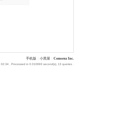
手机版
|
小黑屋
|
Comsenz Inc.
 02:34
, Processed in 0.010693 second(s), 13 queries .