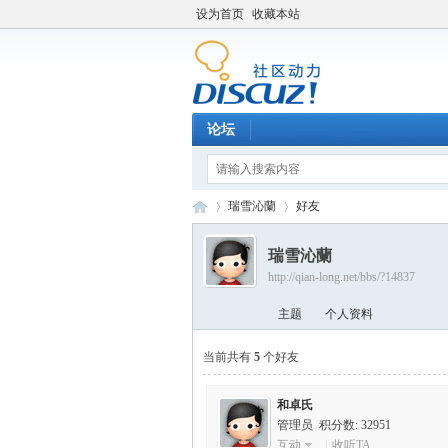
设为首页
收藏本站
论坛
瑞雪沁蘭
好友
瑞雪沁蘭
http://qian-long.net/bbs/?14837
Di
›
›
主题
个人资料
当前共有
5
个好友
和卓氏
管理员 积分数: 32951
互动
|
收听TA