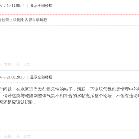
7-19 11:06:44
|
显示全部楼层
者被禁止或删除 内容自动屏蔽
支持
反对
7-21 00:20:13
|
显示全部楼层
个问题，在水区适当发些娱乐性的帖子，活跃一下论坛气氛也是情理中的
。倘若这类与乾隆网整体气氛不相符合的水帖充斥整个论坛，不但有违论
家还是应该认识到。
支持
反对