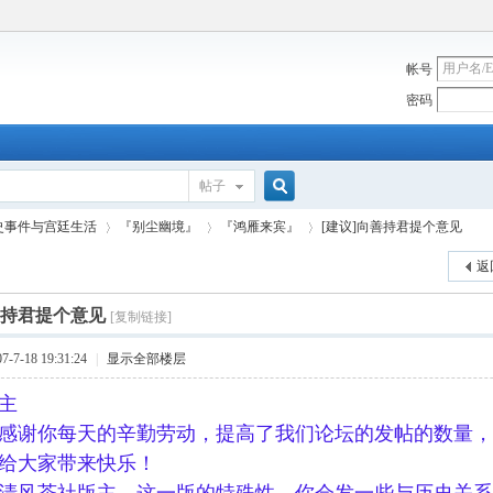
帐号
密码
帖子
搜
史事件与宫廷生活
『别尘幽境』
『鸿雁来宾』
[建议]向善持君提个意见
返
索
善持君提个意见
[复制链接]
›
›
›
7-18 19:31:24
|
显示全部楼层
主
感谢你每天的辛勤劳动，提高了我们论坛的发帖的数量，
给大家带来快乐！