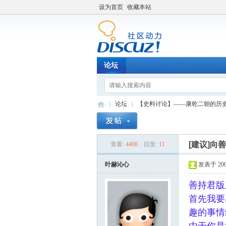
设为首页
收藏本站
论坛
论坛
【史料讨论】——康乾二朝的历
[建议]向
查看:
4408
|
回复:
11
Di
»
›
叶赫沁心
发表于 2007-
善持君版
首先我要
趣的事情