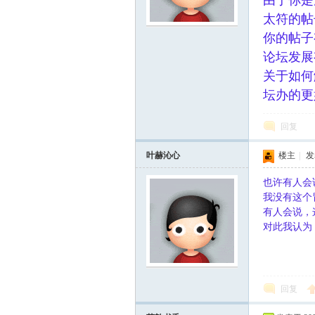
由于你是
太符的帖
scu
你的帖子
论坛发展
关于如何
坛办的更
回复
叶赫沁心
楼主
|
发表
z!
也许有人会
我没有这个
有人会说，
对此我认为
回复
Bo