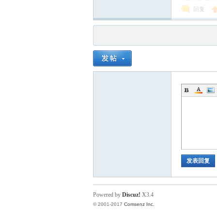
回复
发表回复
Powered by
Discuz!
X3.4
© 2001-2017
Comsenz Inc.