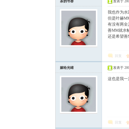
茶韵书香
发表于 2007-
我也作为水
但是叶赫M
有没有两全
善MM就水
还是希望善
回复
ard
嫁给光绪
发表于 2007-
这也是我一
回复