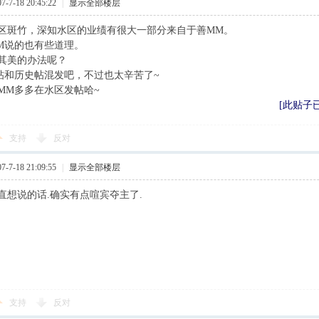
7-18 20:45:22
|
显示全部楼层
区斑竹，深知水区的业绩有很大一部分来自于善MM。
M说的也有些道理。
其美的办法呢？
帖和历史帖混发吧，不过也太辛苦了~
MM多多在水区发帖哈~
[此贴子已经
支持
反对
7-18 21:09:55
|
显示全部楼层
直想说的话.确实有点喧宾夺主了.
支持
反对