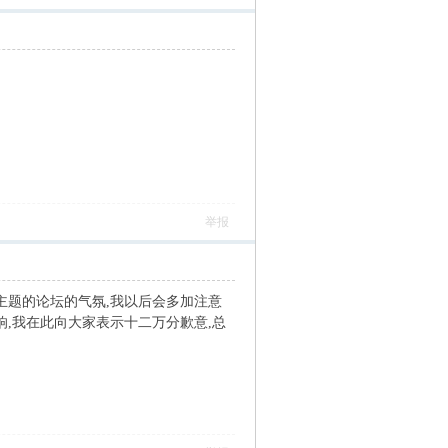
举报
主题的论坛的气氛,我以后会多加注意
响,我在此向大家表示十二万分歉意,总