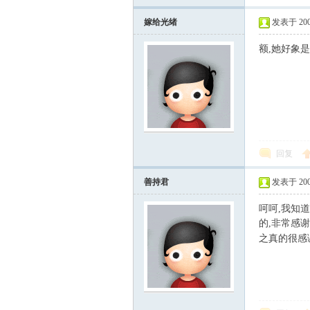
嫁给光绪
发表于 2007-
额,她好象
回复
善持君
发表于 2007-
呵呵,我知
的,非常感
之真的很感