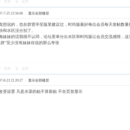
支持
反对
7-25 23:56:06
|
显示全部楼层
直想说的，也在群贤毕至版里建议过，时尚版最好每位会员每天发帖数量
快和水区没分别了。
海妹妹的话我很不认同，论坛里单分出水区和时尚版让会员交流感情，这
比拼”至少没有妹妹你说的那么夸张
支持
反对
8-23 21:20:27
|
显示全部楼层
改变设置 凡是水渠的贴不算新贴 不在页首显示