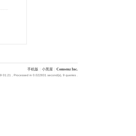
手机版
|
小黑屋
|
Comsenz Inc.
9 01:21
, Processed in 0.022831 second(s), 9 queries .