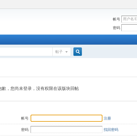
帐号
密码
帖子
搜
索
抱歉，您尚未登录，没有权限在该版块回帖
帐号:
注册
密码:
找回密码