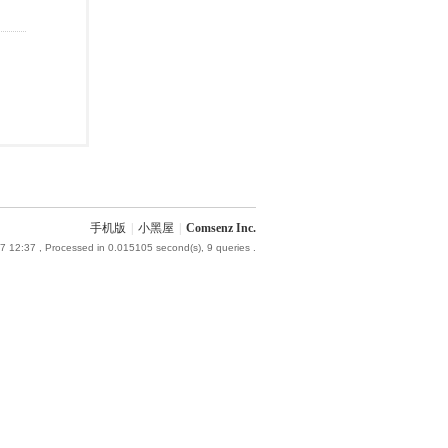
手机版
|
小黑屋
|
Comsenz Inc.
7 12:37
, Processed in 0.015105 second(s), 9 queries .