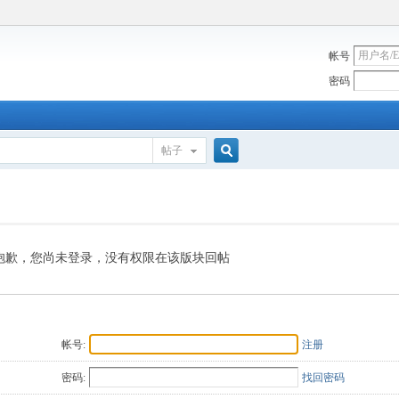
帐号
密码
帖子
搜
索
抱歉，您尚未登录，没有权限在该版块回帖
帐号:
注册
密码:
找回密码