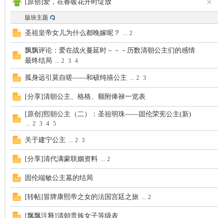
[原创]爱，在春暖花开时绽放
版块主题
scu
圣祖皇帝女儿为什么都晚嫁呢？
...
2
飘飘评论：爱在战火蔓延时－－－历数清朝公主们的感情
最终结局
...
2
3
4
孤身远引莫自嗟——和硕纯禧公主
...
2
3
[分享]清朝公主、格格、额附俸禄一览表
[原创]熙朝公主（二）：圣祖明珠——固伦荣宪公主(新)
z!
...
2
3
4
5
关于建宁公主
...
2
3
[分享]清代满蒙联姻资料
...
2
固伦端敏公主墓的结局
[转帖]冒牌康熙帝之女的法国宫廷之旅
...
2
[飘飘注释]清朝贵族女子等级表
Bo