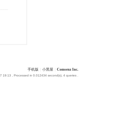
手机版
|
小黑屋
|
Comsenz Inc.
7 19:13
, Processed in 0.012434 second(s), 4 queries .