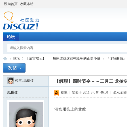
设为首页
收藏本站
论坛
论坛
【清宫琐记】——独家连载这部乾隆朝的正史小说
『详解曲隐』
楼主:
纸砚债
【解琐】四时节令－－二月二 龙抬头
Di
»
›
›
纸砚债
楼主
|
发表于 2011-3-6 04:46:50
|
显示全部
清宫服饰上的龙纹